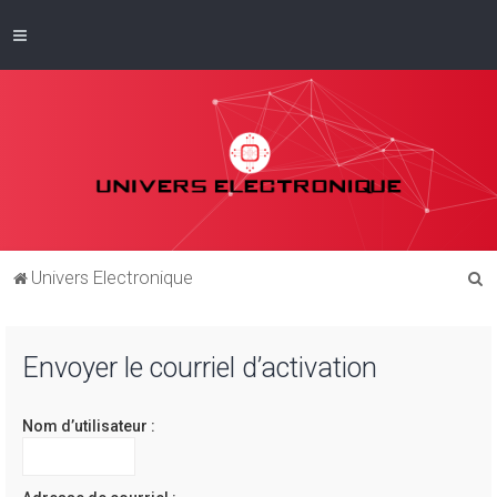
R
Univers Electronique
e
c
Envoyer le courriel d’activation
h
e
Nom d’utilisateur :
r
c
h