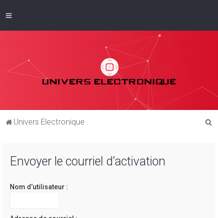
R
Univers Electronique
e
c
Envoyer le courriel d’activation
h
e
Nom d’utilisateur :
r
c
h