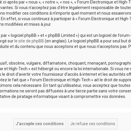
ci-après par « nous », « notre », « nos », « Forum Electronique et High-T
antes. Si vous n’acceptez pas d’être légalement responsable de toutes le
ns modifier ces conditions à n’importe quel moment et nous essaierons
En effet, si vous continuez à participer à « Forum Electronique et High
s modifiées et mises à jour.
r « logiciel phpBB » et « phpBB Limited ») qui est un logiciel de forum 
argé sur
le site de phpBB
(en anglais). Le logiciel phpBB a pour seul but d
uite et du contenu que nous acceptons et que nous n’acceptons pas. Po
if, obscène, vulgaire, diffamatoire, choquant, menaçant, pornographique
e et High-Tech » est hébergé ou encore la loi internationale. Si vous n
 droit d’avertir votre fournisseur d’accès à internet et les autorités of
z le fait que « Forum Electronique et High-Tech » ait le droit de suppri
imons cela nécessaire. En tant qu’utilisateur, vous acceptez que toute
ormations ne seront pas diffusées à une tierce partie sans votre consen
tative de piratage informatique visant à compromettre vos données.