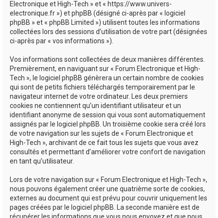
Electronique et High-Tech » et « https://www.univers-
e
electronique.fr ») et phpBB (désigné ci-après par « logiciel
phpBB » et « phpBB Limited ») utilisent toutes les informations
r
collectées lors des sessions d’utilisation de votre part (désignées
ci-après par « vos informations »).
Vos informations sont collectées de deux manières différentes.
Premièrement, en naviguant sur « Forum Electronique et High-
Tech », le logiciel phpBB génèrera un certain nombre de cookies
qui sont de petits fichiers téléchargés temporairement par le
navigateur internet de votre ordinateur. Les deux premiers
cookies ne contiennent qu’un identifiant utilisateur et un
identifiant anonyme de session qui vous sont automatiquement
assignés par le logiciel phpBB. Un troisième cookie sera créé lors
de votre navigation sur les sujets de « Forum Electronique et
High-Tech », archivant de ce fait tous les sujets que vous avez
consultés et permettant d’améliorer votre confort de navigation
en tant qu’utilisateur.
Lors de votre navigation sur « Forum Electronique et High-Tech »,
nous pouvons également créer une quatrième sorte de cookies,
externes au document qui est prévu pour couvrir uniquement les
pages créées par le logiciel phpBB. La seconde manière est de
récupérer les informations que vous nous envoyez et que nous