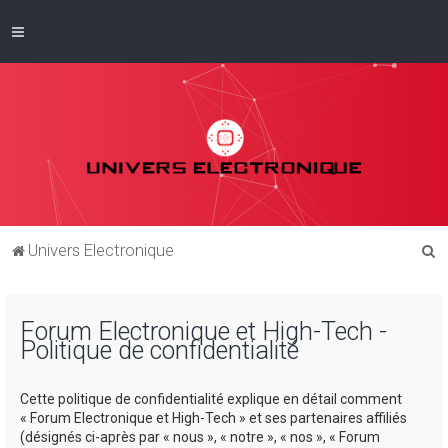
R
Univers Electronique
e
c
Forum Electronique et High-Tech -
h
Politique de confidentialité
e
r
Cette politique de confidentialité explique en détail comment
c
« Forum Electronique et High-Tech » et ses partenaires affiliés
(désignés ci-après par « nous », « notre », « nos », « Forum
h