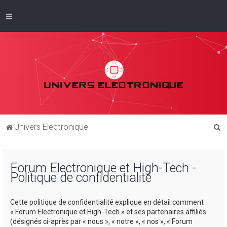
R
Univers Electronique
e
c
Forum Electronique et High-Tech -
h
Politique de confidentialité
e
r
Cette politique de confidentialité explique en détail comment
c
« Forum Electronique et High-Tech » et ses partenaires affiliés
(désignés ci-après par « nous », « notre », « nos », « Forum
h