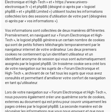
Electronique et High-Tech » et « https://www.univers-
e
electronique.fr ») et phpBB (désigné ci-après par « logiciel
phpBB » et « phpBB Limited ») utilisent toutes les informations
r
collectées lors des sessions d’utilisation de votre part (désignées
ci-après par « vos informations »).
Vos informations sont collectées de deux manières différentes.
Premièrement, en naviguant sur « Forum Electronique et High-
Tech », le logiciel phpBB génèrera un certain nombre de cookies
qui sont de petits fichiers téléchargés temporairement par le
navigateur internet de votre ordinateur. Les deux premiers
cookies ne contiennent qu’un identifiant utilisateur et un
identifiant anonyme de session qui vous sont automatiquement
assignés par le logiciel phpBB. Un troisième cookie sera créé lors
de votre navigation sur les sujets de « Forum Electronique et
High-Tech », archivant de ce fait tous les sujets que vous avez
consultés et permettant d’améliorer votre confort de navigation
en tant qu’utilisateur.
Lors de votre navigation sur « Forum Electronique et High-Tech »,
nous pouvons également créer une quatrième sorte de cookies,
externes au document qui est prévu pour couvrir uniquement les
pages créées par le logiciel phpBB. La seconde manière est de
récupérer les informations que vous nous envoyez et que nous