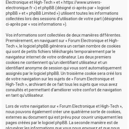
Electronique et High-Tech » et « https://www.univers-
e
electronique.fr ») et phpBB (désigné ci-après par « logiciel
phpBB » et « phpBB Limited ») utilisent toutes les informations
r
collectées lors des sessions d’utilisation de votre part (désignées
ci-après par « vos informations »).
Vos informations sont collectées de deux manières différentes.
Premièrement, en naviguant sur « Forum Electronique et High-
Tech », le logiciel phpBB génèrera un certain nombre de cookies
qui sont de petits fichiers téléchargés temporairement par le
navigateur internet de votre ordinateur. Les deux premiers
cookies ne contiennent qu’un identifiant utilisateur et un
identifiant anonyme de session qui vous sont automatiquement
assignés par le logiciel phpBB. Un troisième cookie sera créé lors
de votre navigation sur les sujets de « Forum Electronique et
High-Tech », archivant de ce fait tous les sujets que vous avez
consultés et permettant d’améliorer votre confort de navigation
en tant qu’utilisateur.
Lors de votre navigation sur « Forum Electronique et High-Tech »,
nous pouvons également créer une quatrième sorte de cookies,
externes au document qui est prévu pour couvrir uniquement les
pages créées par le logiciel phpBB. La seconde manière est de
récupérer les informations que vous nous envoyez et que nous