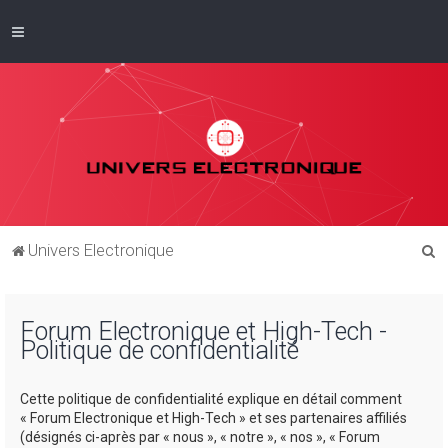
R
Univers Electronique
e
c
Forum Electronique et High-Tech -
h
Politique de confidentialité
e
r
Cette politique de confidentialité explique en détail comment
c
« Forum Electronique et High-Tech » et ses partenaires affiliés
(désignés ci-après par « nous », « notre », « nos », « Forum
h