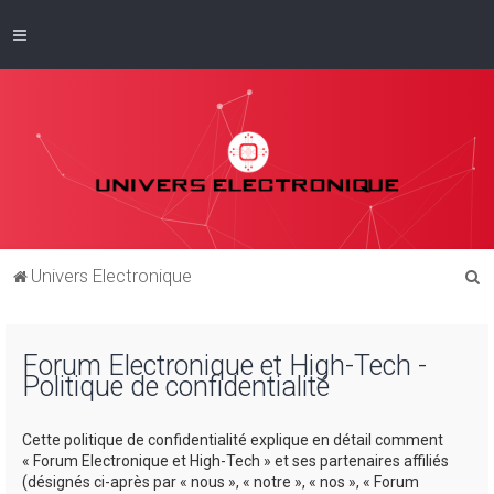
R
Univers Electronique
e
c
Forum Electronique et High-Tech -
h
Politique de confidentialité
e
r
Cette politique de confidentialité explique en détail comment
c
« Forum Electronique et High-Tech » et ses partenaires affiliés
(désignés ci-après par « nous », « notre », « nos », « Forum
h