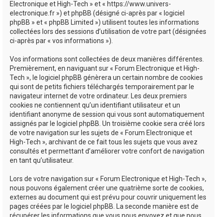
Electronique et High-Tech » et « https://www.univers-
e
electronique.fr ») et phpBB (désigné ci-après par « logiciel
phpBB » et « phpBB Limited ») utilisent toutes les informations
r
collectées lors des sessions d’utilisation de votre part (désignées
ci-après par « vos informations »).
Vos informations sont collectées de deux manières différentes.
Premièrement, en naviguant sur « Forum Electronique et High-
Tech », le logiciel phpBB génèrera un certain nombre de cookies
qui sont de petits fichiers téléchargés temporairement par le
navigateur internet de votre ordinateur. Les deux premiers
cookies ne contiennent qu’un identifiant utilisateur et un
identifiant anonyme de session qui vous sont automatiquement
assignés par le logiciel phpBB. Un troisième cookie sera créé lors
de votre navigation sur les sujets de « Forum Electronique et
High-Tech », archivant de ce fait tous les sujets que vous avez
consultés et permettant d’améliorer votre confort de navigation
en tant qu’utilisateur.
Lors de votre navigation sur « Forum Electronique et High-Tech »,
nous pouvons également créer une quatrième sorte de cookies,
externes au document qui est prévu pour couvrir uniquement les
pages créées par le logiciel phpBB. La seconde manière est de
récupérer les informations que vous nous envoyez et que nous