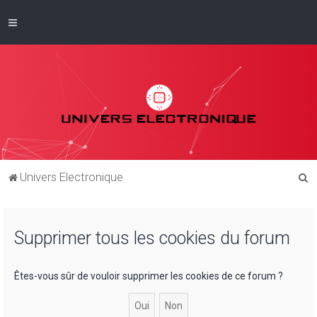
R
Univers Electronique
e
c
Supprimer tous les cookies du forum
h
e
r
Êtes-vous sûr de vouloir supprimer les cookies de ce forum ?
c
h