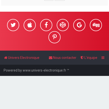
e
r
Univers Electronique
Nous contacter
L’équipe
Powered by www.univers-electronique.fr ™