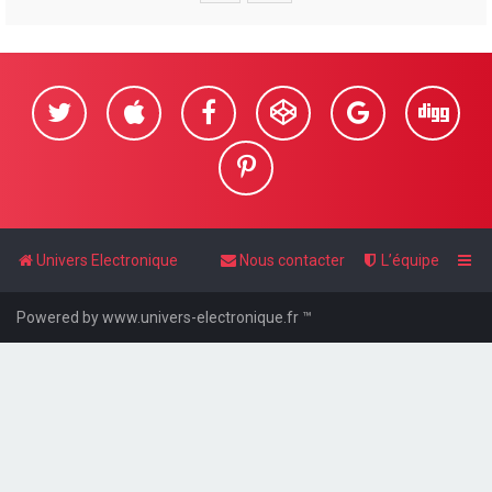
e
r
Univers Electronique
Nous contacter
L’équipe
Powered by www.univers-electronique.fr ™