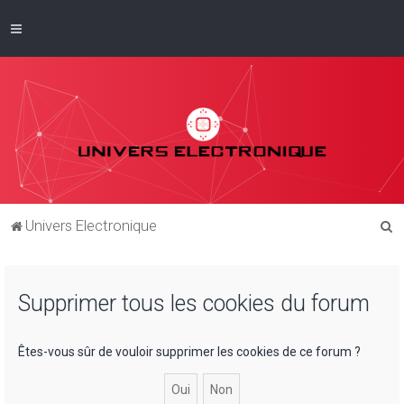
R
Univers Electronique
e
c
Supprimer tous les cookies du forum
h
e
r
Êtes-vous sûr de vouloir supprimer les cookies de ce forum ?
c
h