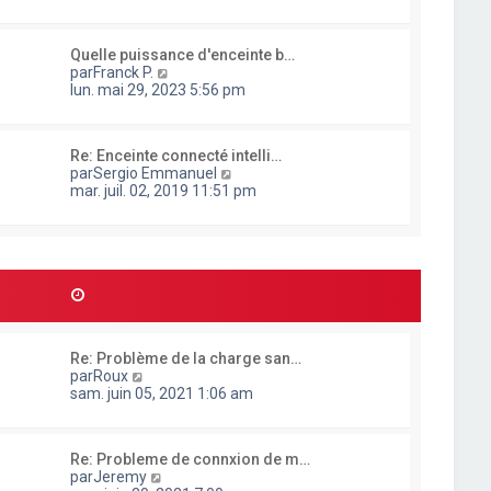
n
s
u
Quelle puissance d'enceinte b…
l
C
par
Franck P.
t
o
lun. mai 29, 2023 5:56 pm
e
n
r
s
l
u
e
Re: Enceinte connecté intelli…
l
d
C
par
Sergio Emmanuel
t
e
o
mar. juil. 02, 2019 11:51 pm
e
r
n
r
n
s
l
i
u
e
e
l
d
r
t
e
m
e
r
e
r
n
s
l
i
s
e
e
a
Re: Problème de la charge san…
d
r
g
C
par
Roux
e
m
e
o
sam. juin 05, 2021 1:06 am
r
e
n
n
s
s
i
s
u
e
a
Re: Probleme de connxion de m…
l
r
g
C
par
Jeremy
t
m