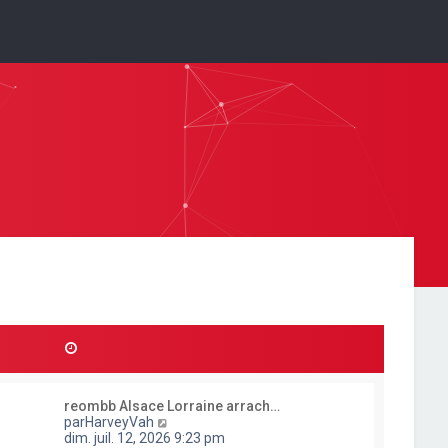
reombb Alsace Lorraine arrach…
C
par
HarveyVah
o
dim. juil. 12, 2026 9:23 pm