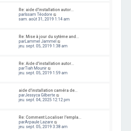
s
s
l
i
s
u
e
e
a
Re: aide d'installation autor…
l
d
r
g
C
par
Issam Téodore
t
e
m
e
o
sam. août 31, 2019 1:14 am
e
r
e
n
r
n
s
s
l
i
s
u
e
e
a
Re: Mise à jour du sytème and…
l
d
r
g
C
par
Lammel Jammel
t
e
m
e
o
jeu. sept. 05, 2019 1:38 am
e
r
e
n
r
n
s
s
l
i
s
u
e
e
a
Re: Aide d'installation autor…
l
d
r
C
g
par
Tiah Mounir
t
e
m
o
e
jeu. sept. 05, 2019 1:59 am
e
r
e
n
r
n
s
s
l
i
s
u
e
e
a
aide d'installation caméra de…
l
d
r
g
C
par
Jessyca Gilberte
t
e
m
e
o
jeu. sept. 04, 2025 12:12 pm
e
r
e
n
r
n
s
s
l
i
s
u
e
e
a
Re: Comment Localiser l'empla…
l
d
r
g
C
par
Arpaule Lazare
t
e
m
e
o
jeu. sept. 05, 2019 3:38 am
e
r
e