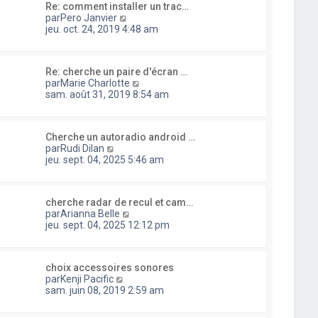
e
e
a
Re: comment installer un trac…
l
d
r
C
g
par
Pero Janvier
t
e
m
o
e
jeu. oct. 24, 2019 4:48 am
e
r
e
n
r
n
s
s
l
i
s
u
e
e
a
Re: cherche un paire d'écran …
l
d
r
g
C
par
Marie Charlotte
t
e
m
e
o
sam. août 31, 2019 8:54 am
e
r
e
n
r
n
s
s
l
i
s
u
e
e
a
Cherche un autoradio android …
l
d
r
C
g
par
Rudi Dilan
t
e
m
o
e
jeu. sept. 04, 2025 5:46 am
e
r
e
n
r
n
s
s
l
i
s
u
e
e
a
cherche radar de recul et cam…
l
d
r
C
g
par
Arianna Belle
t
e
m
o
e
jeu. sept. 04, 2025 12:12 pm
e
r
e
n
r
n
s
s
l
i
s
u
e
e
a
choix accessoires sonores
l
d
r
C
g
par
Kenji Pacific
t
e
m
o
e
sam. juin 08, 2019 2:59 am
e
r
e
n
r
n
s
s
l