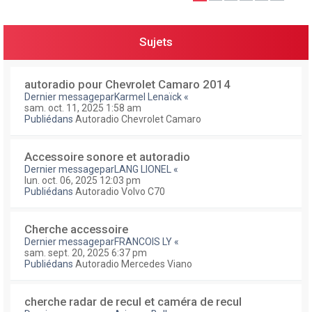
e
r
Sujets
autoradio pour Chevrolet Camaro 2014
Dernier messagepar
Karmel Lenaïck
«
sam. oct. 11, 2025 1:58 am
Publiédans
Autoradio Chevrolet Camaro
Accessoire sonore et autoradio
Dernier messagepar
LANG LIONEL
«
lun. oct. 06, 2025 12:03 pm
Publiédans
Autoradio Volvo C70
Cherche accessoire
Dernier messagepar
FRANCOIS LY
«
sam. sept. 20, 2025 6:37 pm
Publiédans
Autoradio Mercedes Viano
cherche radar de recul et caméra de recul