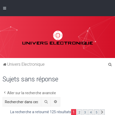
R
Univers Electronique
e
Sujets sans réponse
c
h
e
Aller sur la recherche avancée
r
Rechercher
Recherche avancée
c
La recherche a retourné 125 résultats
1
2
3
4
5
Suivan
h