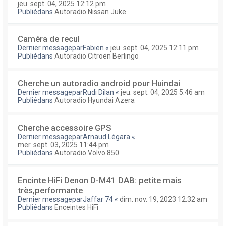
jeu. sept. 04, 2025 12:12 pm
Publiédans
Autoradio Nissan Juke
Caméra de recul
Dernier messagepar
Fabien
«
jeu. sept. 04, 2025 12:11 pm
Publiédans
Autoradio Citroën Berlingo
Cherche un autoradio android pour Huindai
Dernier messagepar
Rudi Dilan
«
jeu. sept. 04, 2025 5:46 am
Publiédans
Autoradio Hyundai Azera
Cherche accessoire GPS
Dernier messagepar
Arnaud Légara
«
mer. sept. 03, 2025 11:44 pm
Publiédans
Autoradio Volvo 850
Encinte HiFi Denon D-M41 DAB: petite mais
très,performante
Dernier messagepar
Jaffar 74
«
dim. nov. 19, 2023 12:32 am
Publiédans
Enceintes HiFi