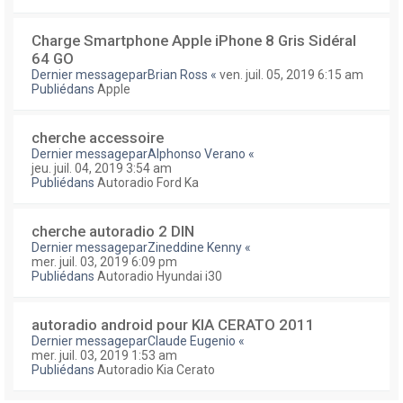
Charge Smartphone Apple iPhone 8 Gris Sidéral
64 GO
Dernier messagepar
Brian Ross
«
ven. juil. 05, 2019 6:15 am
Publiédans
Apple
cherche accessoire
Dernier messagepar
Alphonso Verano
«
jeu. juil. 04, 2019 3:54 am
Publiédans
Autoradio Ford Ka
cherche autoradio 2 DIN
Dernier messagepar
Zineddine Kenny
«
mer. juil. 03, 2019 6:09 pm
Publiédans
Autoradio Hyundai i30
autoradio android pour KIA CERATO 2011
Dernier messagepar
Claude Eugenio
«
mer. juil. 03, 2019 1:53 am
Publiédans
Autoradio Kia Cerato