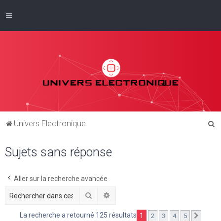
R
Univers Electronique
e
Sujets sans réponse
c
h
e
Aller sur la recherche avancée
r
Rechercher
Recherche avancée
c
La recherche a retourné 125 résultats
1
2
3
4
5
Suivan
h