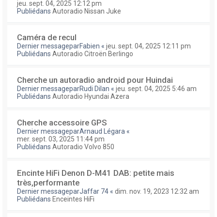
jeu. sept. 04, 2025 12:12 pm
Publiédans
Autoradio Nissan Juke
Caméra de recul
Dernier messagepar
Fabien
«
jeu. sept. 04, 2025 12:11 pm
Publiédans
Autoradio Citroën Berlingo
Cherche un autoradio android pour Huindai
Dernier messagepar
Rudi Dilan
«
jeu. sept. 04, 2025 5:46 am
Publiédans
Autoradio Hyundai Azera
Cherche accessoire GPS
Dernier messagepar
Arnaud Légara
«
mer. sept. 03, 2025 11:44 pm
Publiédans
Autoradio Volvo 850
Encinte HiFi Denon D-M41 DAB: petite mais
très,performante
Dernier messagepar
Jaffar 74
«
dim. nov. 19, 2023 12:32 am
Publiédans
Enceintes HiFi