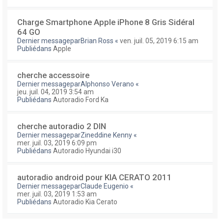
Charge Smartphone Apple iPhone 8 Gris Sidéral
64 GO
Dernier messagepar
Brian Ross
«
ven. juil. 05, 2019 6:15 am
Publiédans
Apple
cherche accessoire
Dernier messagepar
Alphonso Verano
«
jeu. juil. 04, 2019 3:54 am
Publiédans
Autoradio Ford Ka
cherche autoradio 2 DIN
Dernier messagepar
Zineddine Kenny
«
mer. juil. 03, 2019 6:09 pm
Publiédans
Autoradio Hyundai i30
autoradio android pour KIA CERATO 2011
Dernier messagepar
Claude Eugenio
«
mer. juil. 03, 2019 1:53 am
Publiédans
Autoradio Kia Cerato