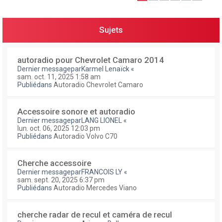
e
r
Sujets
autoradio pour Chevrolet Camaro 2014
Dernier messagepar
Karmel Lenaïck
«
sam. oct. 11, 2025 1:58 am
Publiédans
Autoradio Chevrolet Camaro
Accessoire sonore et autoradio
Dernier messagepar
LANG LIONEL
«
lun. oct. 06, 2025 12:03 pm
Publiédans
Autoradio Volvo C70
Cherche accessoire
Dernier messagepar
FRANCOIS LY
«
sam. sept. 20, 2025 6:37 pm
Publiédans
Autoradio Mercedes Viano
cherche radar de recul et caméra de recul