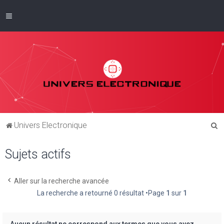
R
Univers Electronique
e
Sujets actifs
c
h
e
Aller sur la recherche avancée
La recherche a retourné 0 résultat •Page
1
sur
1
r
c
h