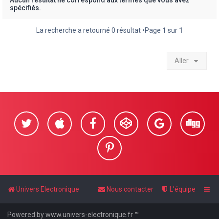
Aucun résultat ne correspond aux termes que vous avez
spécifiés.
e
r
La recherche a retourné 0 résultat •Page
1
sur
1
Aller
Univers Electronique
Nous contacter
L’équipe
Powered by www.univers-electronique.fr ™