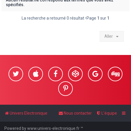
Aucun résultat ne correspond aux termes que vous avez
spécifiés.
e
r
La recherche a retourné 0 résultat •Page
1
sur
1
Aller
Univers Electronique
Nous contacter
L’équipe
Powered by www.univers-electronique.fr ™