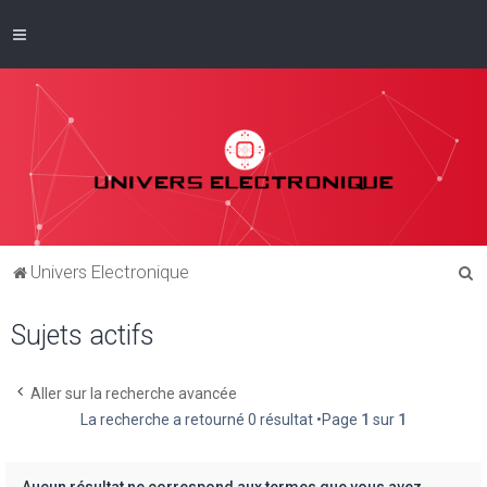
R
Univers Electronique
e
Sujets actifs
c
h
e
Aller sur la recherche avancée
La recherche a retourné 0 résultat •Page
1
sur
1
r
c
h