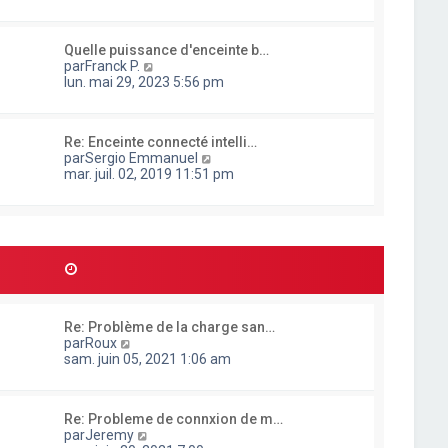
n
s
u
Quelle puissance d'enceinte b…
l
C
par
Franck P.
t
o
lun. mai 29, 2023 5:56 pm
e
n
r
s
l
u
e
Re: Enceinte connecté intelli…
l
d
C
par
Sergio Emmanuel
t
e
o
mar. juil. 02, 2019 11:51 pm
e
r
n
r
n
s
l
i
u
e
e
l
d
r
t
e
m
e
r
e
r
n
s
l
i
s
e
e
a
Re: Problème de la charge san…
d
r
g
C
par
Roux
e
m
e
o
sam. juin 05, 2021 1:06 am
r
e
n
n
s
s
i
s
u
e
a
Re: Probleme de connxion de m…
l
r
g
C
par
Jeremy
t
m