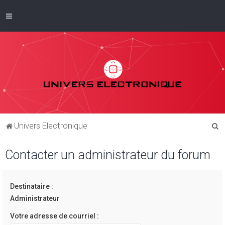
R
Univers Electronique
e
Contacter un administrateur du forum
c
h
e
Destinataire :
r
Administrateur
c
Votre adresse de courriel :
h