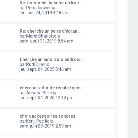
e
e
a
Re: comment installer un trac…
l
d
r
C
g
par
Pero Janvier
t
e
m
o
e
jeu. oct. 24, 2019 4:48 am
e
r
e
n
r
n
s
s
l
i
s
u
e
e
a
Re: cherche un paire d'écran …
l
d
r
g
C
par
Marie Charlotte
t
e
m
e
o
sam. août 31, 2019 8:54 am
e
r
e
n
r
n
s
s
l
i
s
u
e
e
a
Cherche un autoradio android …
l
d
r
C
g
par
Rudi Dilan
t
e
m
o
e
jeu. sept. 04, 2025 5:46 am
e
r
e
n
r
n
s
s
l
i
s
u
e
e
a
cherche radar de recul et cam…
l
d
r
C
g
par
Arianna Belle
t
e
m
o
e
jeu. sept. 04, 2025 12:12 pm
e
r
e
n
r
n
s
s
l
i
s
u
e
e
a
choix accessoires sonores
l
d
r
C
g
par
Kenji Pacific
t
e
m
o
e
sam. juin 08, 2019 2:59 am
e
r
e
n
r
n
s
s
l