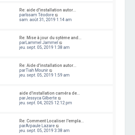
s
s
l
i
s
u
e
e
a
Re: aide d'installation autor…
l
d
r
g
C
par
Issam Téodore
t
e
m
e
o
sam. août 31, 2019 1:14 am
e
r
e
n
r
n
s
s
l
i
s
u
e
e
a
Re: Mise à jour du sytème and…
l
d
r
g
C
par
Lammel Jammel
t
e
m
e
o
jeu. sept. 05, 2019 1:38 am
e
r
e
n
r
n
s
s
l
i
s
u
e
e
a
Re: Aide d'installation autor…
l
d
r
C
g
par
Tiah Mounir
t
e
m
o
e
jeu. sept. 05, 2019 1:59 am
e
r
e
n
r
n
s
s
l
i
s
u
e
e
a
aide d'installation caméra de…
l
d
r
g
C
par
Jessyca Gilberte
t
e
m
e
o
jeu. sept. 04, 2025 12:12 pm
e
r
e
n
r
n
s
s
l
i
s
u
e
e
a
Re: Comment Localiser l'empla…
l
d
r
g
C
par
Arpaule Lazare
t
e
m
e
o
jeu. sept. 05, 2019 3:38 am
e
r
e