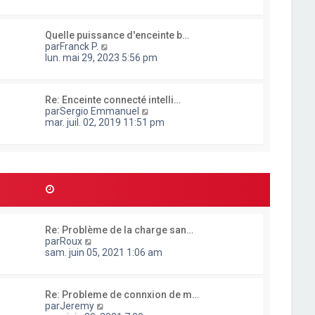
n
s
u
Quelle puissance d'enceinte b…
l
C
par
Franck P.
t
o
lun. mai 29, 2023 5:56 pm
e
n
r
s
l
u
e
Re: Enceinte connecté intelli…
l
d
C
par
Sergio Emmanuel
t
e
o
mar. juil. 02, 2019 11:51 pm
e
r
n
r
n
s
l
i
u
e
e
l
d
r
t
e
m
e
r
e
r
n
s
l
i
s
e
e
a
Re: Problème de la charge san…
d
r
g
C
par
Roux
e
m
e
o
sam. juin 05, 2021 1:06 am
r
e
n
n
s
s
i
s
u
e
a
Re: Probleme de connxion de m…
l
r
g
C
par
Jeremy
t
m