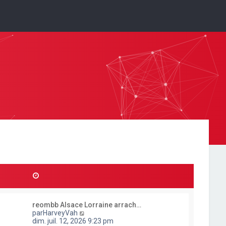
reombb Alsace Lorraine arrach…
C
par
HarveyVah
o
dim. juil. 12, 2026 9:23 pm