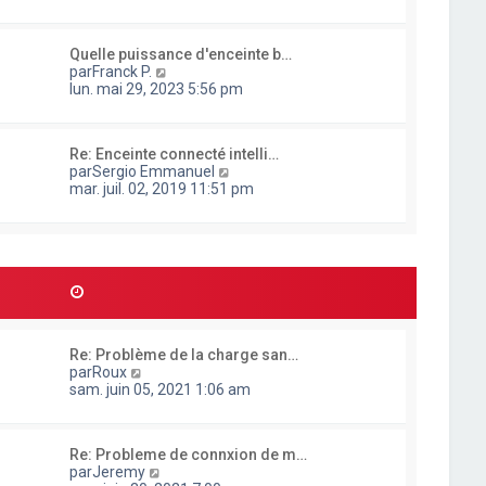
n
s
u
Quelle puissance d'enceinte b…
l
C
par
Franck P.
t
o
lun. mai 29, 2023 5:56 pm
e
n
r
s
l
u
e
Re: Enceinte connecté intelli…
l
d
C
par
Sergio Emmanuel
t
e
o
mar. juil. 02, 2019 11:51 pm
e
r
n
r
n
s
l
i
u
e
e
l
d
r
t
e
m
e
r
e
r
n
s
l
i
s
e
e
a
Re: Problème de la charge san…
d
r
g
C
par
Roux
e
m
e
o
sam. juin 05, 2021 1:06 am
r
e
n
n
s
s
i
s
u
e
a
Re: Probleme de connxion de m…
l
r
g
C
par
Jeremy
t
m