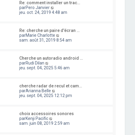
e
e
a
Re: comment installer un trac…
l
d
r
C
g
par
Pero Janvier
t
e
m
o
e
jeu. oct. 24, 2019 4:48 am
e
r
e
n
r
n
s
s
l
i
s
u
e
e
a
Re: cherche un paire d'écran …
l
d
r
g
C
par
Marie Charlotte
t
e
m
e
o
sam. août 31, 2019 8:54 am
e
r
e
n
r
n
s
s
l
i
s
u
e
e
a
Cherche un autoradio android …
l
d
r
C
g
par
Rudi Dilan
t
e
m
o
e
jeu. sept. 04, 2025 5:46 am
e
r
e
n
r
n
s
s
l
i
s
u
e
e
a
cherche radar de recul et cam…
l
d
r
C
g
par
Arianna Belle
t
e
m
o
e
jeu. sept. 04, 2025 12:12 pm
e
r
e
n
r
n
s
s
l
i
s
u
e
e
a
choix accessoires sonores
l
d
r
C
g
par
Kenji Pacific
t
e
m
o
e
sam. juin 08, 2019 2:59 am
e
r
e
n
r
n
s
s
l