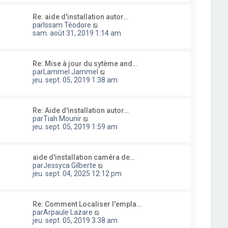
s
s
l
i
s
u
e
e
a
Re: aide d'installation autor…
l
d
r
g
C
par
Issam Téodore
t
e
m
e
o
sam. août 31, 2019 1:14 am
e
r
e
n
r
n
s
s
l
i
s
u
e
e
a
Re: Mise à jour du sytème and…
l
d
r
g
C
par
Lammel Jammel
t
e
m
e
o
jeu. sept. 05, 2019 1:38 am
e
r
e
n
r
n
s
s
l
i
s
u
e
e
a
Re: Aide d'installation autor…
l
d
r
C
g
par
Tiah Mounir
t
e
m
o
e
jeu. sept. 05, 2019 1:59 am
e
r
e
n
r
n
s
s
l
i
s
u
e
e
a
aide d'installation caméra de…
l
d
r
g
C
par
Jessyca Gilberte
t
e
m
e
o
jeu. sept. 04, 2025 12:12 pm
e
r
e
n
r
n
s
s
l
i
s
u
e
e
a
Re: Comment Localiser l'empla…
l
d
r
g
C
par
Arpaule Lazare
t
e
m
e
o
jeu. sept. 05, 2019 3:38 am
e
r
e