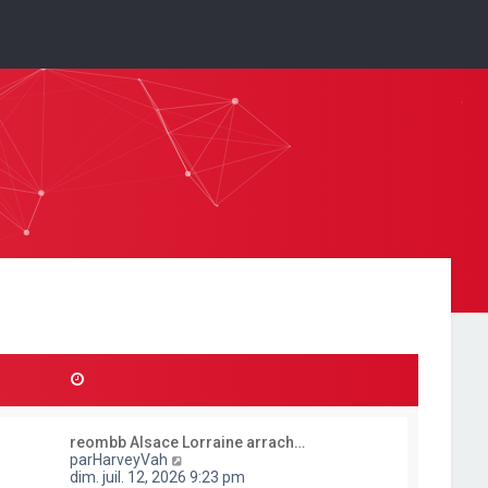
reombb Alsace Lorraine arrach…
C
par
HarveyVah
o
dim. juil. 12, 2026 9:23 pm