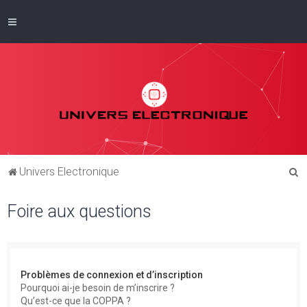
R
Univers Electronique
e
Foire aux questions
c
h
e
r
Problèmes de connexion et d’inscription
c
Pourquoi ai-je besoin de m’inscrire ?
Qu’est-ce que la COPPA ?
h