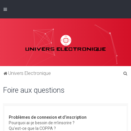
R
Univers Electronique
e
Foire aux questions
c
h
e
r
Problèmes de connexion et d’inscription
c
Pourquoi ai-je besoin de m’inscrire ?
Qu’est-ce que la COPPA ?
h